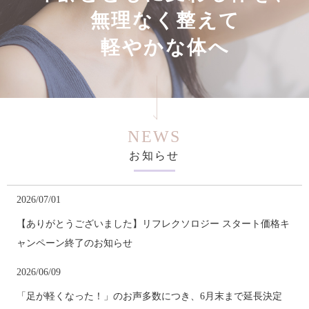
無
理
な
く
整
え
て
軽
や
か
な
体
へ
NEWS
お知らせ
2026/07/01
【ありがとうございました】リフレクソロジー スタート価格キ
ャンペーン終了のお知らせ
2026/06/09
「足が軽くなった！」のお声多数につき、6月末まで延長決定