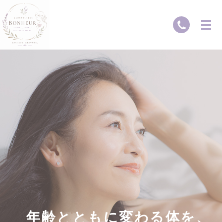
年
齢
と
と
も
に
変
わ
る
体
を
、